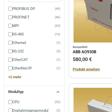
PROFIBUS DP
49
PROFINET
46
MPI
43
RS-485
16
Ethernet
7
Beispielbild
RS-232
ABB AO930B
5
580,00 €
EtherCAT
1
EtherNet/IP
1
Produkt ansehen
+2 mehr
Modultyp
CPU
52
Digitaleingangsmodul
2