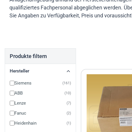
qualifiziertes Fachpersonal abgeglichen werden. Übe
Sie Angaben zu Verfügbarkeit, Preis und voraussichtli
Sortierung
Produkte filtern
Hersteller
Siemens
161
ABB
10
Lenze
7
Fanuc
2
Heidenhain
1