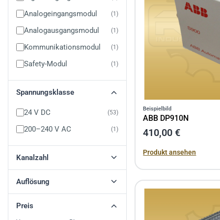
Analogeingangsmodul
1
Analogausgangsmodul
1
Kommunikationsmodul
1
Safety-Modul
1
Spannungsklasse
Beispielbild
24 V DC
53
ABB DP910N
200–240 V AC
1
410,00 €
Produkt ansehen
Kanalzahl
Auflösung
Preis