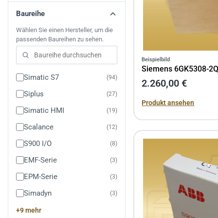
Baureihe
Wählen Sie einen Hersteller, um die
passenden Baureihen zu sehen.
Baureihe durchsuchen
Beispielbild
Siemens 6GK5308-2
Simatic S7
94
2.260,00 €
Siplus
27
Produkt ansehen
Simatic HMI
19
Scalance
12
S900 I/O
8
EMF-Serie
3
EPM-Serie
3
Simadyn
3
+9 mehr