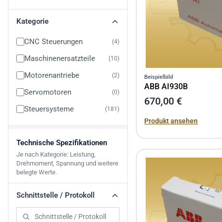
Kategorie
CNC Steuerungen
4
Maschinenersatzteile
10
Motorenantriebe
2
Beispielbild
ABB AI930B
Servomotoren
0
670,00 €
Steuersysteme
181
Produkt ansehen
Technische Spezifikationen
Je nach Kategorie: Leistung,
Drehmoment, Spannung und weitere
belegte Werte.
Schnittstelle / Protokoll
Schnittstelle / Protokoll durchsuchen