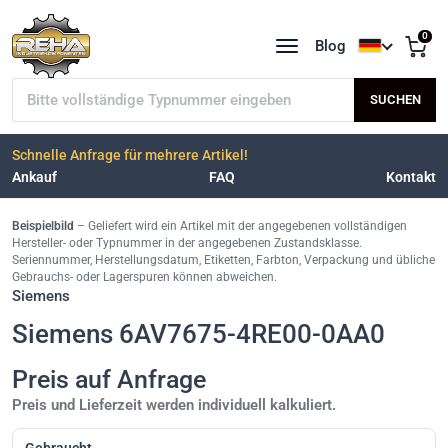
0
Blog
Sprache a
Typnummer suchen
SUCHEN
Schnelle Anfrage für mehrere Artikel!
Ankauf
FAQ
Kontakt
Beispielbild
– Geliefert wird ein Artikel mit der angegebenen vollständigen
Hersteller- oder Typnummer in der angegebenen Zustandsklasse.
Seriennummer, Herstellungsdatum, Etiketten, Farbton, Verpackung und übliche
Gebrauchs- oder Lagerspuren können abweichen.
Siemens
Siemens 6AV7675-4RE00-0AA0
Preis auf Anfrage
Preis und Lieferzeit werden individuell kalkuliert.
Gebraucht