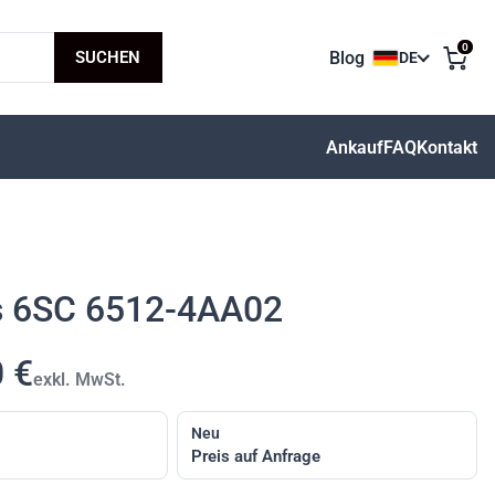
0
SUCHEN
Blog
DE
Sprache aus
Ankauf
FAQ
Kontakt
 6SC 6512-4AA02
 €
exkl. MwSt.
Neu
Preis auf Anfrage