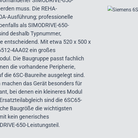
in vorhandener SIMODRIVE-650-
 werden muss. Die REHA-
A-Ausführung; professionelle
benfalls als SIMODRIVE-650-
 sind deshalb Typnummer,
 entscheidend. Mit etwa 520 x 500 x
6512-4AA02 ein großes
odul. Die Baugruppe passt fachlich
nen die vorhandene Peripherie,
f die 6SC-Baureihe ausgelegt sind.
 machen das Gerät besonders für
ant, bei denen ein kleineres Modul
Ersatzteilabgleich sind die 6SC65-
che Baugröße die wichtigsten
it kein generisches
ODRIVE-650-Leistungsteil.