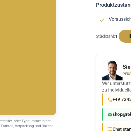
Produktzustan
Voraussicht
I
Stückzahl:
1
Sie
PERS
Wir unterstüt
zu individuel
+49 724
shop@reh
ersteller- oder Typnummer in der
 Farbton, Verpackung und übliche
Chat star