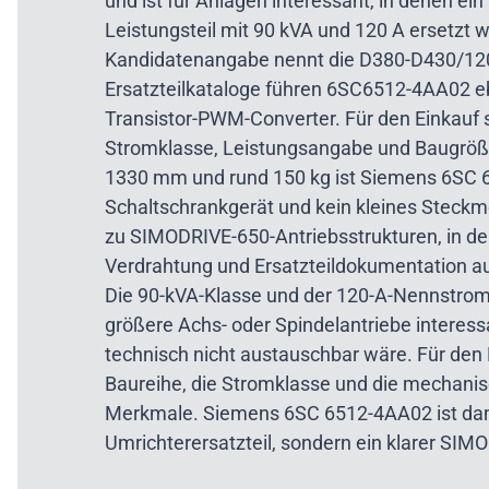
und ist für Anlagen interessant, in denen e
Leistungsteil mit 90 kVA und 120 A ersetzt
Kandidatenangabe nennt die D380-D430/120
Ersatzteilkataloge führen 6SC6512-4AA02 e
Transistor-PWM-Converter. Für den Einkauf
Stromklasse, Leistungsangabe und Baugröße
1330 mm und rund 150 kg ist Siemens 6SC 
Schaltschrankgerät und kein kleines Steckm
zu SIMODRIVE-650-Antriebsstrukturen, in de
Verdrahtung und Ersatzteildokumentation au
Die 90-kVA-Klasse und der 120-A-Nennstrom
größere Achs- oder Spindelantriebe interess
technisch nicht austauschbar wäre. Für den 
Baureihe, die Stromklasse und die mechanis
Merkmale. Siemens 6SC 6512-4AA02 ist dam
Umrichterersatzteil, sondern ein klarer SIM