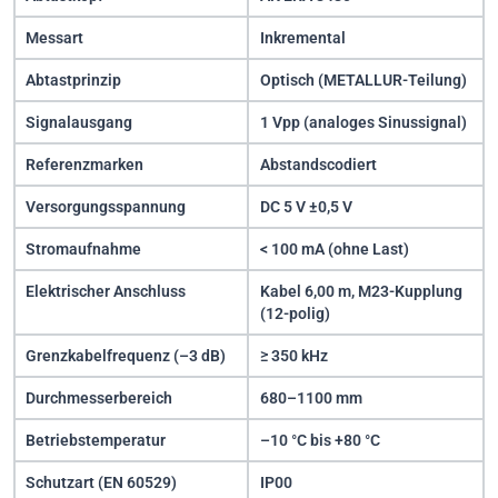
Messart
Inkremental
Abtastprinzip
Optisch (METALLUR-Teilung)
Signalausgang
1 Vpp (analoges Sinussignal)
Referenzmarken
Abstandscodiert
Versorgungsspannung
DC 5 V ±0,5 V
Stromaufnahme
< 100 mA (ohne Last)
Elektrischer Anschluss
Kabel 6,00 m, M23-Kupplung
(12-polig)
Grenzkabelfrequenz (–3 dB)
≥ 350 kHz
Durchmesserbereich
680–1100 mm
Betriebstemperatur
–10 °C bis +80 °C
Schutzart (EN 60529)
IP00