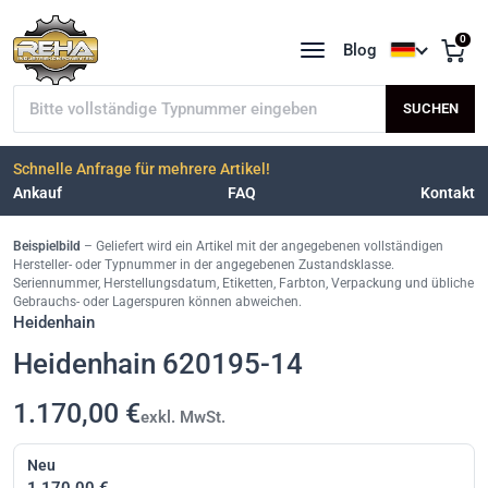
0
Blog
Sprache a
Typnummer suchen
SUCHEN
Schnelle Anfrage für mehrere Artikel!
Ankauf
FAQ
Kontakt
Beispielbild
– Geliefert wird ein Artikel mit der angegebenen vollständigen
Hersteller- oder Typnummer in der angegebenen Zustandsklasse.
Seriennummer, Herstellungsdatum, Etiketten, Farbton, Verpackung und übliche
Gebrauchs- oder Lagerspuren können abweichen.
Heidenhain
Heidenhain 620195-14
1.170,00 €
exkl. MwSt.
Neu
1.170,00 €