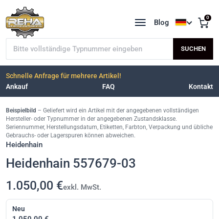
0
Blog
Sprache a
Typnummer suchen
SUCHEN
Schnelle Anfrage für mehrere Artikel!
Ankauf
FAQ
Kontakt
Beispielbild
– Geliefert wird ein Artikel mit der angegebenen vollständigen
Hersteller- oder Typnummer in der angegebenen Zustandsklasse.
Seriennummer, Herstellungsdatum, Etiketten, Farbton, Verpackung und übliche
Gebrauchs- oder Lagerspuren können abweichen.
Heidenhain
Heidenhain 557679-03
1.050,00 €
exkl. MwSt.
Neu
1.050,00 €