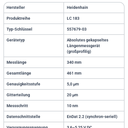
Hersteller
Heidenhain
Produktreihe
LC 183
Typ-Schlüssel
557679-03
Gerätetyp
Absolutes gekapseltes
Längenmessgerät
(großprofilig)
Messlänge
340 mm
Gesamtlänge
461 mm
Genauigkeitsstufe
5,0 µm
Gitterteilung
20 µm
Messschritt
10 nm
Datenschnittstelle
EnDat 2.2 (synchron-seriell)
Versorgungsspannung
3,6–5,25 V DC