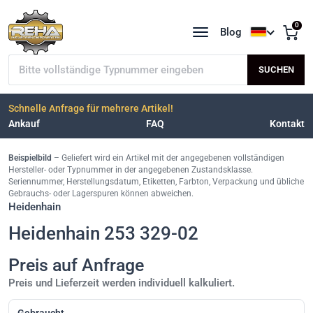
0
Blog
Sprache a
Typnummer suchen
SUCHEN
Schnelle Anfrage für mehrere Artikel!
Ankauf
FAQ
Kontakt
Beispielbild
– Geliefert wird ein Artikel mit der angegebenen vollständigen
Hersteller- oder Typnummer in der angegebenen Zustandsklasse.
Seriennummer, Herstellungsdatum, Etiketten, Farbton, Verpackung und übliche
Gebrauchs- oder Lagerspuren können abweichen.
Heidenhain
Heidenhain 253 329-02
Preis auf Anfrage
Preis und Lieferzeit werden individuell kalkuliert.
Gebraucht