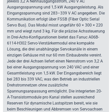
jeweils 3,2 A Nennausgangsstrom, 240 V AC
Ausgangsspannung und 1,5 kW Ausgangsleistung. Als
Eingangsspannung sind 283–339 V AC angegeben. Die
Kommunikation erfolgt über FSSB (Fiber Optic Serial
Servo Bus). Das Modul misst ungefähr 60 × 300 × 220
mm und wiegt rund 3 kg. Für die präzise Achssteuerung
in Drei-Achs-Konfigurationen bietet das Fanuc A06B-
6114-H302 Servo-Verstärkermodul eine kompakte
Lösung, die drei unabhängige Servokanäle in einem
einzigen Gehäuse mit nur 60 mm Einbaubreite vereint.
Jede der drei Achsen liefert einen Nennstrom von 3,2 A
bei einer Ausgangsspannung von 240 VAC und einer
Gesamtleistung von 1,5 kW. Der Eingangsbereich liegt
bei 283 bis 339 VAC, was den Betrieb an industriellen
Drehstromnetzen ohne zusätzliche
Spannungsanpassung ermöglicht. Die integrierten 20-
A-Transistormodule pro Kanal stellen ausreichend
Reserven für dynamische Lastspitzen bereit, wie sie
beim Beschleunigen und Abbremsen von Servoachsen