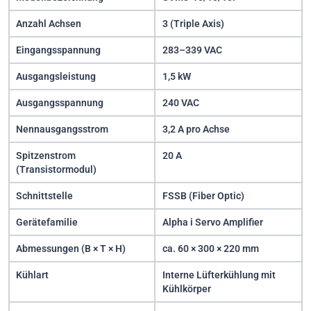
Anzahl Achsen
3 (Triple Axis)
Eingangsspannung
283–339 VAC
Ausgangsleistung
1,5 kW
Ausgangsspannung
240 VAC
Nennausgangsstrom
3,2 A pro Achse
Spitzenstrom
20 A
(Transistormodul)
Schnittstelle
FSSB (Fiber Optic)
Gerätefamilie
Alpha i Servo Amplifier
Abmessungen (B × T × H)
ca. 60 × 300 × 220 mm
Kühlart
Interne Lüfterkühlung mit
Kühlkörper