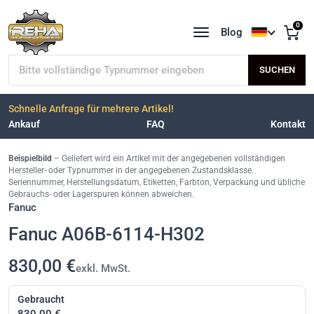
0
Blog
Sprache a
Typnummer suchen
SUCHEN
Schnelle Anfrage für mehrere Artikel!
Ankauf
FAQ
Kontakt
Beispielbild
– Geliefert wird ein Artikel mit der angegebenen vollständigen
Hersteller- oder Typnummer in der angegebenen Zustandsklasse.
Seriennummer, Herstellungsdatum, Etiketten, Farbton, Verpackung und übliche
Gebrauchs- oder Lagerspuren können abweichen.
Fanuc
Fanuc A06B-6114-H302
830,00 €
exkl. MwSt.
Gebraucht
830,00 €