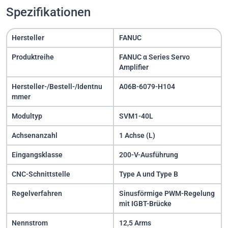
Spezifikationen
Hersteller
FANUC
Produktreihe
FANUC α Series Servo
Amplifier
Hersteller-/Bestell-/Identnu
A06B-6079-H104
mmer
Modultyp
SVM1-40L
Achsenanzahl
1 Achse (L)
Eingangsklasse
200-V-Ausführung
CNC-Schnittstelle
Type A und Type B
Regelverfahren
Sinusförmige PWM-Regelung
mit IGBT-Brücke
Nennstrom
12,5 Arms