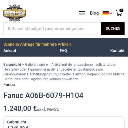
0
Blog
Sprache a
Typnummer suchen
SUCHEN
Schnelle Anfrage für mehrere Artikel!
Ankauf
FAQ
Kontakt
Beispielbild
– Geliefert wird ein Artikel mit der angegebenen vollständigen
Hersteller- oder Typnummer in der angegebenen Zustandsklasse.
Seriennummer, Herstellungsdatum, Etiketten, Farbton, Verpackung und übliche
Gebrauchs- oder Lagerspuren können abweichen.
Fanuc
Fanuc A06B-6079-H104
1.240,00 €
exkl. MwSt.
Gebraucht
1.240,00 €