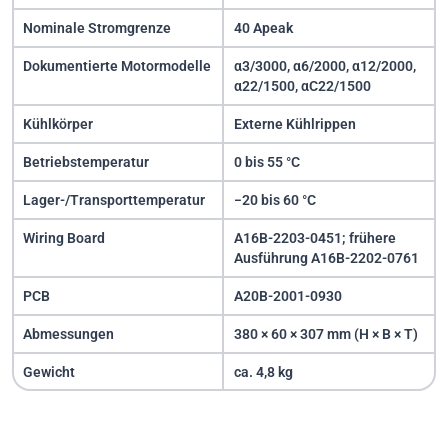
Nominale Stromgrenze
40 Apeak
Dokumentierte Motormodelle
α3/3000, α6/2000, α12/2000,
α22/1500, αC22/1500
Kühlkörper
Externe Kühlrippen
Betriebstemperatur
0 bis 55 °C
Lager-/Transporttemperatur
−20 bis 60 °C
Wiring Board
A16B-2203-0451; frühere
Ausführung A16B-2202-0761
PCB
A20B-2001-0930
Abmessungen
380 × 60 × 307 mm (H × B × T)
Gewicht
ca. 4,8 kg