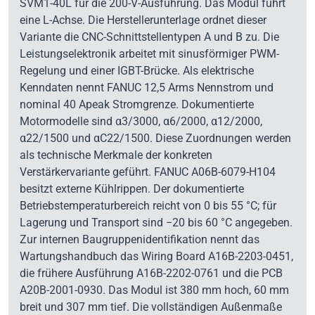
SVM1-40L für die 200-V-Ausführung. Das Modul führt
eine L-Achse. Die Herstellerunterlage ordnet dieser
Variante die CNC-Schnittstellentypen A und B zu. Die
Leistungselektronik arbeitet mit sinusförmiger PWM-
Regelung und einer IGBT-Brücke. Als elektrische
Kenndaten nennt FANUC 12,5 Arms Nennstrom und
nominal 40 Apeak Stromgrenze. Dokumentierte
Motormodelle sind α3/3000, α6/2000, α12/2000,
α22/1500 und αC22/1500. Diese Zuordnungen werden
als technische Merkmale der konkreten
Verstärkervariante geführt. FANUC A06B-6079-H104
besitzt externe Kühlrippen. Der dokumentierte
Betriebstemperaturbereich reicht von 0 bis 55 °C; für
Lagerung und Transport sind −20 bis 60 °C angegeben.
Zur internen Baugruppenidentifikation nennt das
Wartungshandbuch das Wiring Board A16B-2203-0451,
die frühere Ausführung A16B-2202-0761 und die PCB
A20B-2001-0930. Das Modul ist 380 mm hoch, 60 mm
breit und 307 mm tief. Die vollständigen Außenmaße