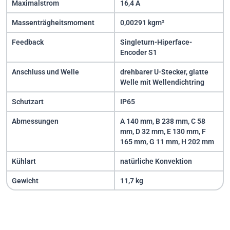
Maximalstrom
16,4 A
Massenträgheitsmoment
0,00291 kgm²
Feedback
Singleturn-Hiperface-
Encoder S1
Anschluss und Welle
drehbarer U-Stecker, glatte
Welle mit Wellendichtring
Schutzart
IP65
Abmessungen
A 140 mm, B 238 mm, C 58
mm, D 32 mm, E 130 mm, F
165 mm, G 11 mm, H 202 mm
Kühlart
natürliche Konvektion
Gewicht
11,7 kg