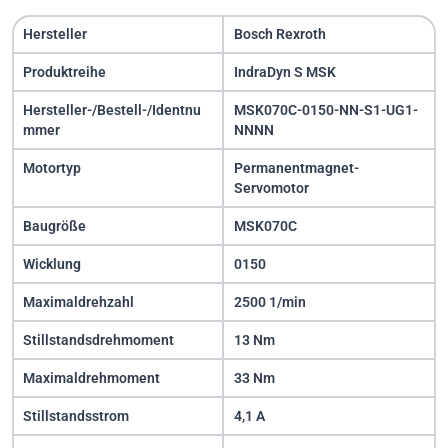
Hersteller
Bosch Rexroth
Produktreihe
IndraDyn S MSK
Hersteller-/Bestell-/Identnu
MSK070C-0150-NN-S1-UG1-
mmer
NNNN
Motortyp
Permanentmagnet-
Servomotor
Baugröße
MSK070C
Wicklung
0150
Maximaldrehzahl
2500 1/min
Stillstandsdrehmoment
13 Nm
Maximaldrehmoment
33 Nm
Stillstandsstrom
4,1 A