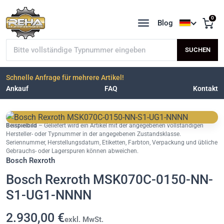
0
Blog
Sprache a
Typnummer suchen
SUCHEN
Schnelle Anfrage für mehrere Artikel!
Ankauf
FAQ
Kontakt
Beispielbild
– Geliefert wird ein Artikel mit der angegebenen vollständigen
Hersteller- oder Typnummer in der angegebenen Zustandsklasse.
Seriennummer, Herstellungsdatum, Etiketten, Farbton, Verpackung und übliche
Gebrauchs- oder Lagerspuren können abweichen.
Bosch Rexroth
Bosch Rexroth MSK070C-0150-NN-
S1-UG1-NNNN
2.930,00 €
exkl. MwSt.