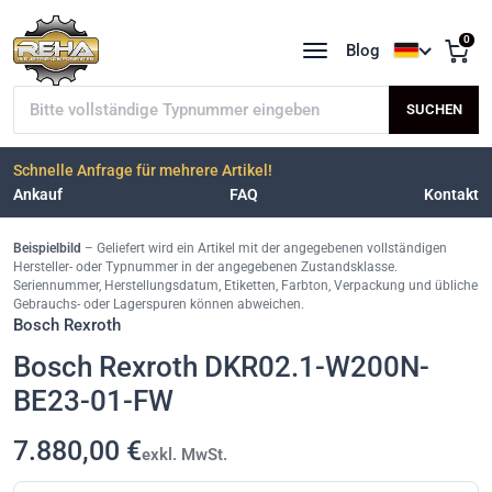
0
Blog
Sprache a
Typnummer suchen
SUCHEN
Schnelle Anfrage für mehrere Artikel!
Ankauf
FAQ
Kontakt
Beispielbild
– Geliefert wird ein Artikel mit der angegebenen vollständigen
Hersteller- oder Typnummer in der angegebenen Zustandsklasse.
Seriennummer, Herstellungsdatum, Etiketten, Farbton, Verpackung und übliche
Gebrauchs- oder Lagerspuren können abweichen.
Bosch Rexroth
Bosch Rexroth DKR02.1-W200N-
BE23-01-FW
7.880,00 €
exkl. MwSt.