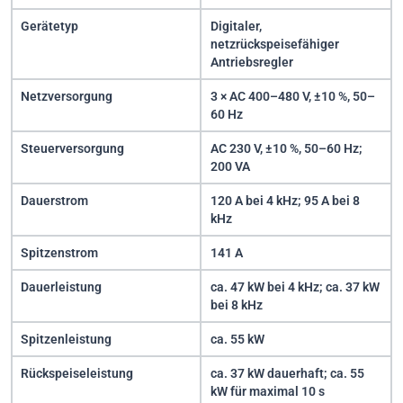
Gerätetyp
Digitaler,
netzrückspeisefähiger
Antriebsregler
Netzversorgung
3 × AC 400–480 V, ±10 %, 50–
60 Hz
Steuerversorgung
AC 230 V, ±10 %, 50–60 Hz;
200 VA
Dauerstrom
120 A bei 4 kHz; 95 A bei 8
kHz
Spitzenstrom
141 A
Dauerleistung
ca. 47 kW bei 4 kHz; ca. 37 kW
bei 8 kHz
Spitzenleistung
ca. 55 kW
Rückspeiseleistung
ca. 37 kW dauerhaft; ca. 55
kW für maximal 10 s