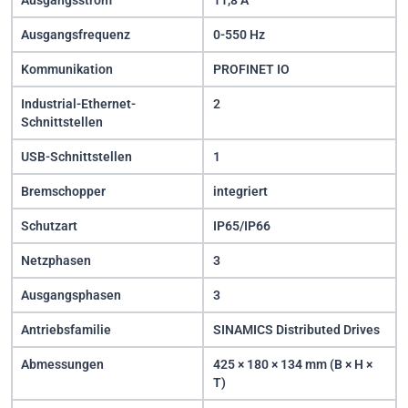
Ausgangsstrom
11,8 A
Ausgangsfrequenz
0-550 Hz
Kommunikation
PROFINET IO
Industrial-Ethernet-
2
Schnittstellen
USB-Schnittstellen
1
Bremschopper
integriert
Schutzart
IP65/IP66
Netzphasen
3
Ausgangsphasen
3
Antriebsfamilie
SINAMICS Distributed Drives
Abmessungen
425 × 180 × 134 mm (B × H ×
T)