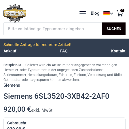
0
Blog
Sprache a
Typnummer suchen
SUCHEN
Schnelle Anfrage für mehrere Artikel!
Ankauf
FAQ
Kontakt
Beispielbild
– Geliefert wird ein Artikel mit der angegebenen vollständigen
Hersteller- oder Typnummer in der angegebenen Zustandsklasse.
Seriennummer, Herstellungsdatum, Etiketten, Farbton, Verpackung und übliche
Gebrauchs- oder Lagerspuren können abweichen.
Siemens
Siemens 6SL3520-3XB42-2AF0
920,00 €
exkl. MwSt.
Gebraucht
920,00 €