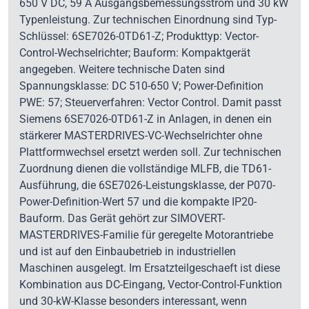
650 V DC, 59 A Ausgangsbemessungsstrom und 30 kW
Typenleistung. Zur technischen Einordnung sind Typ-
Schlüssel: 6SE7026-0TD61-Z; Produkttyp: Vector-
Control-Wechselrichter; Bauform: Kompaktgerät
angegeben. Weitere technische Daten sind
Spannungsklasse: DC 510-650 V; Power-Definition
PWE: 57; Steuerverfahren: Vector Control. Damit passt
Siemens 6SE7026-0TD61-Z in Anlagen, in denen ein
stärkerer MASTERDRIVES-VC-Wechselrichter ohne
Plattformwechsel ersetzt werden soll. Zur technischen
Zuordnung dienen die vollständige MLFB, die TD61-
Ausführung, die 6SE7026-Leistungsklasse, der P070-
Power-Definition-Wert 57 und die kompakte IP20-
Bauform. Das Gerät gehört zur SIMOVERT-
MASTERDRIVES-Familie für geregelte Motorantriebe
und ist auf den Einbaubetrieb in industriellen
Maschinen ausgelegt. Im Ersatzteilgeschaeft ist diese
Kombination aus DC-Eingang, Vector-Control-Funktion
und 30-kW-Klasse besonders interessant, wenn