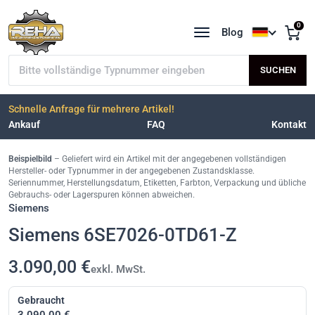
0
Blog
Sprache a
Typnummer suchen
SUCHEN
Schnelle Anfrage für mehrere Artikel!
Ankauf
FAQ
Kontakt
Beispielbild
– Geliefert wird ein Artikel mit der angegebenen vollständigen
Hersteller- oder Typnummer in der angegebenen Zustandsklasse.
Seriennummer, Herstellungsdatum, Etiketten, Farbton, Verpackung und übliche
Gebrauchs- oder Lagerspuren können abweichen.
Siemens
Siemens 6SE7026-0TD61-Z
3.090,00 €
exkl. MwSt.
Gebraucht
3.090,00 €