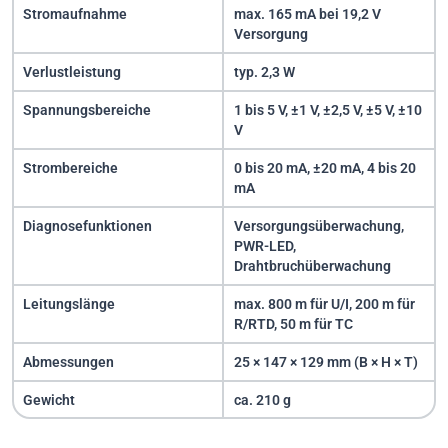
Stromaufnahme
max. 165 mA bei 19,2 V
Versorgung
Verlustleistung
typ. 2,3 W
Spannungsbereiche
1 bis 5 V, ±1 V, ±2,5 V, ±5 V, ±10
V
Strombereiche
0 bis 20 mA, ±20 mA, 4 bis 20
mA
Diagnosefunktionen
Versorgungsüberwachung,
PWR-LED,
Drahtbruchüberwachung
Leitungslänge
max. 800 m für U/I, 200 m für
R/RTD, 50 m für TC
Abmessungen
25 × 147 × 129 mm (B × H × T)
Gewicht
ca. 210 g