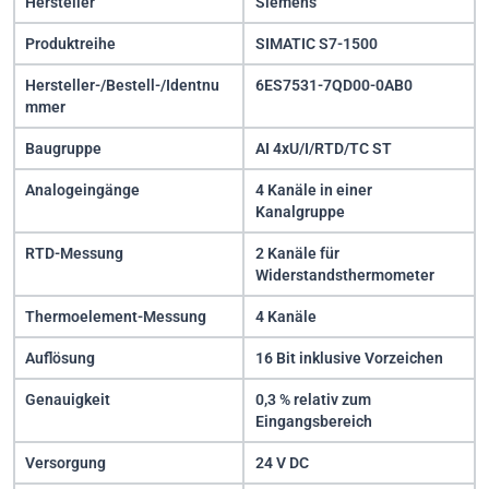
Hersteller
Siemens
Produktreihe
SIMATIC S7-1500
Hersteller-/Bestell-/Identnu
6ES7531-7QD00-0AB0
mmer
Baugruppe
AI 4xU/I/RTD/TC ST
Analogeingänge
4 Kanäle in einer
Kanalgruppe
RTD-Messung
2 Kanäle für
Widerstandsthermometer
Thermoelement-Messung
4 Kanäle
Auflösung
16 Bit inklusive Vorzeichen
Genauigkeit
0,3 % relativ zum
Eingangsbereich
Versorgung
24 V DC