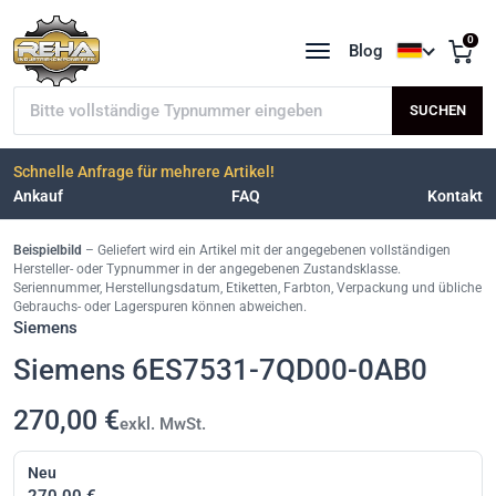
0
Blog
Sprache a
Typnummer suchen
SUCHEN
Schnelle Anfrage für mehrere Artikel!
Ankauf
FAQ
Kontakt
Beispielbild
– Geliefert wird ein Artikel mit der angegebenen vollständigen
Hersteller- oder Typnummer in der angegebenen Zustandsklasse.
Seriennummer, Herstellungsdatum, Etiketten, Farbton, Verpackung und übliche
Gebrauchs- oder Lagerspuren können abweichen.
Siemens
Siemens 6ES7531-7QD00-0AB0
270,00 €
exkl. MwSt.
Neu
270,00 €