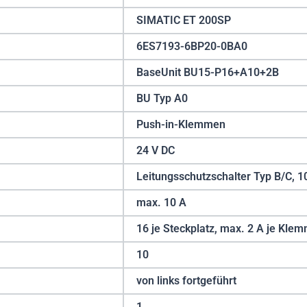
SIMATIC ET 200SP
6ES7193-6BP20-0BA0
BaseUnit BU15-P16+A10+2B
BU Typ A0
Push-in-Klemmen
24 V DC
Leitungsschutzschalter Typ B/C, 1
max. 10 A
16 je Steckplatz, max. 2 A je Kle
10
von links fortgeführt
1