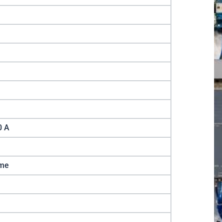
0 A
mme