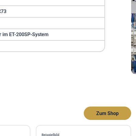
C73
r im ET-200SP-System
Zum Shop
Beispielbild