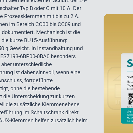
nnt Siemens externen Schutz der 24-
chalter Typ B oder C mit 10 A. Der
e Prozessklemmen mit bis zu 2 A.
men im Bereich CC00 bis CC09 und
dokumentiert. Mechanisch ist die
 die kurze BU15-Ausführung:
0 g Gewicht. In Instandhaltung und
u 6ES7193-6BP00-0BA0 besonders
, aber unterschiedliche
ung ist daher sinnvoll, wenn eine
nschluss, fortgeführte
igt, ohne die bestehende
t die Unterscheidung zur kurzen
il die zusätzliche Klemmenebene
veführung im Schaltschrank direkt
d AUX-Klemmen helfen zusätzlich beim