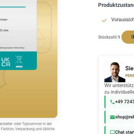
Produktzustan
Voraussicht
I
Stückzahl:
1
Sie
PERS
Wir unterstüt
zu individuel
+49 724
shop@reh
ersteller- oder Typnummer in der
 Farbton, Verpackung und übliche
Chat star