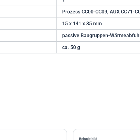
Prozess CC00-CC09, AUX CC71-C
15 x 141 x 35 mm
passive Baugruppen-Wärmeabfuh
ca. 50 g
Beispielbild