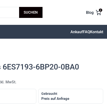
0
SUCHEN
Blog
Ankauf
FAQ
Kontakt
s 6ES7193-6BP20-0BA0
xkl. MwSt.
Gebraucht
Preis auf Anfrage