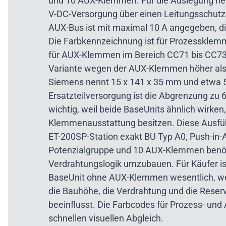
und 10 AUX-Klemmen. Für die Auslegung ne
V-DC-Versorgung über einen Leitungsschutzs
AUX-Bus ist mit maximal 10 A angegeben, di
Die Farbkennzeichnung ist für Prozessklem
für AUX-Klemmen im Bereich CC71 bis CC73 
Variante wegen der AUX-Klemmen höher als
Siemens nennt 15 x 141 x 35 mm und etwa 5
Ersatzteilversorgung ist die Abgrenzung z
wichtig, weil beide BaseUnits ähnlich wirken
Klemmenausstattung besitzen. Diese Ausführ
ET-200SP-Station exakt BU Typ A0, Push-in-A
Potenzialgruppe und 10 AUX-Klemmen benöt
Verdrahtungslogik umzubauen. Für Käufer is
BaseUnit ohne AUX-Klemmen wesentlich, we
die Bauhöhe, die Verdrahtung und die Reser
beeinflusst. Die Farbcodes für Prozess- un
schnellen visuellen Abgleich.