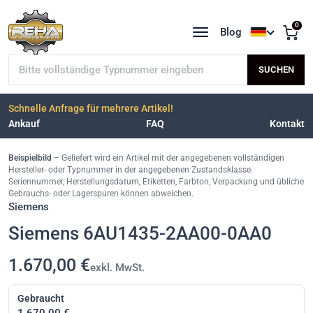
0
Blog
Sprache a
Typnummer suchen
SUCHEN
Schnelle Anfrage für mehrere Artikel!
Ankauf
FAQ
Kontakt
Beispielbild
– Geliefert wird ein Artikel mit der angegebenen vollständigen
Hersteller- oder Typnummer in der angegebenen Zustandsklasse.
Seriennummer, Herstellungsdatum, Etiketten, Farbton, Verpackung und übliche
Gebrauchs- oder Lagerspuren können abweichen.
Siemens
Siemens 6AU1435-2AA00-0AA0
1.670,00 €
exkl. MwSt.
Gebraucht
1.670,00 €