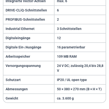
Integrierte Vector-Achsen
max. 6
DRIVE-CLiQ-Schnittstellen
6
PROFIBUS-Schnittstellen
2
Industrial Ethernet
3 Schnittstellen
Digitaleingänge
12
Digitale Ein-/Ausgänge
16 parametrierbar
Arbeitsspeicher
109 MB RAM
Versorgungsspannung
24 V DC; zulässig 20,4 bis 28,8
V
Schutzart
IP20 / UL open type
Abmessungen
50 × 380 × 270 mm (B × H × T)
Gewicht
ca. 3.600 g