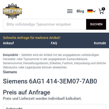
0
Blog
Sprache a
Typnummer suchen
SUCHEN
Schnelle Anfrage für mehrere Artikel!
Ankauf
FAQ
Kontakt
Beispielbild
– Geliefert wird ein Artikel mit der angegebenen vollständigen
Hersteller- oder Typnummer in der angegebenen Zustandsklasse.
Seriennummer, Herstellungsdatum, Etiketten, Farbton, Verpackung und übliche
Gebrauchs- oder Lagerspuren können abweichen.
Siemens
Siemens 6AG1 414-3EM07-7AB0
Preis auf Anfrage
Preis und Lieferzeit werden individuell kalkuliert.
Gebraucht