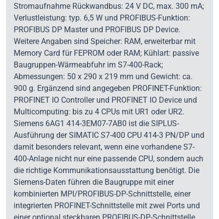
Stromaufnahme Rückwandbus: 24 V DC, max. 300 mA;
Verlustleistung: typ. 6,5 W und PROFIBUS-Funktion:
PROFIBUS DP Master und PROFIBUS DP Device.
Weitere Angaben sind Speicher: RAM, erweiterbar mit
Memory Card für FEPROM oder RAM; Kühlart: passive
Baugruppen-Wärmeabfuhr im S7-400-Rack;
Abmessungen: 50 x 290 x 219 mm und Gewicht: ca.
900 g. Ergänzend sind angegeben PROFINET-Funktion:
PROFINET IO Controller und PROFINET IO Device und
Multicomputing: bis zu 4 CPUs mit UR1 oder UR2.
Siemens 6AG1 414-3EM07-7AB0 ist die SIPLUS-
Ausführung der SIMATIC S7-400 CPU 414-3 PN/DP und
damit besonders relevant, wenn eine vorhandene S7-
400-Anlage nicht nur eine passende CPU, sondern auch
die richtige Kommunikationsausstattung benötigt. Die
Siemens-Daten führen die Baugruppe mit einer
kombinierten MPI/PROFIBUS-DP-Schnittstelle, einer
integrierten PROFINET-Schnittstelle mit zwei Ports und
einer optional steckbaren PROFIBUS-DP-Schnittstelle