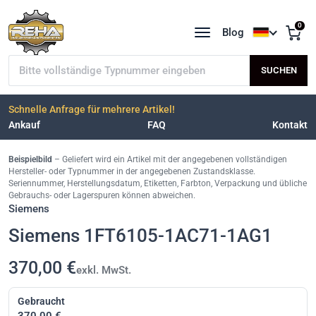
0
Blog
Sprache a
Typnummer suchen
SUCHEN
Schnelle Anfrage für mehrere Artikel!
Ankauf
FAQ
Kontakt
Beispielbild
– Geliefert wird ein Artikel mit der angegebenen vollständigen
Hersteller- oder Typnummer in der angegebenen Zustandsklasse.
Seriennummer, Herstellungsdatum, Etiketten, Farbton, Verpackung und übliche
Gebrauchs- oder Lagerspuren können abweichen.
Siemens
Siemens 1FT6105-1AC71-1AG1
370,00 €
exkl. MwSt.
Gebraucht
370,00 €