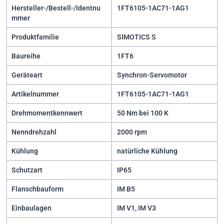
Hersteller-/Bestell-/Identnu
1FT6105-1AC71-1AG1
mmer
Produktfamilie
SIMOTICS S
Baureihe
1FT6
Geräteart
Synchron-Servomotor
Artikelnummer
1FT6105-1AC71-1AG1
Drehmomentkennwert
50 Nm bei 100 K
Nenndrehzahl
2000 rpm
Kühlung
natürliche Kühlung
Schutzart
IP65
Flanschbauform
IM B5
Einbaulagen
IM V1, IM V3