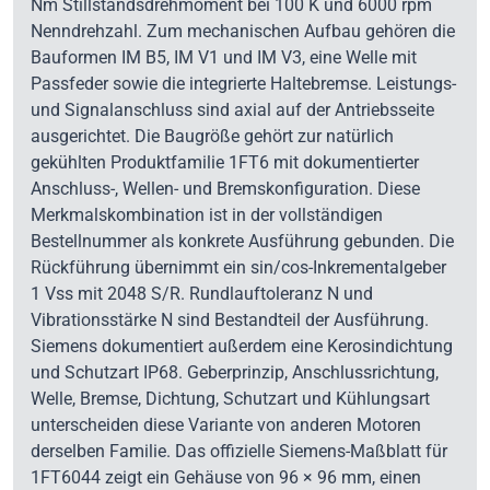
Nm Stillstandsdrehmoment bei 100 K und 6000 rpm
Nenndrehzahl. Zum mechanischen Aufbau gehören die
Bauformen IM B5, IM V1 und IM V3, eine Welle mit
Passfeder sowie die integrierte Haltebremse. Leistungs-
und Signalanschluss sind axial auf der Antriebsseite
ausgerichtet. Die Baugröße gehört zur natürlich
gekühlten Produktfamilie 1FT6 mit dokumentierter
Anschluss-, Wellen- und Bremskonfiguration. Diese
Merkmalskombination ist in der vollständigen
Bestellnummer als konkrete Ausführung gebunden. Die
Rückführung übernimmt ein sin/cos-Inkrementalgeber
1 Vss mit 2048 S/R. Rundlauftoleranz N und
Vibrationsstärke N sind Bestandteil der Ausführung.
Siemens dokumentiert außerdem eine Kerosindichtung
und Schutzart IP68. Geberprinzip, Anschlussrichtung,
Welle, Bremse, Dichtung, Schutzart und Kühlungsart
unterscheiden diese Variante von anderen Motoren
derselben Familie. Das offizielle Siemens-Maßblatt für
1FT6044 zeigt ein Gehäuse von 96 × 96 mm, einen