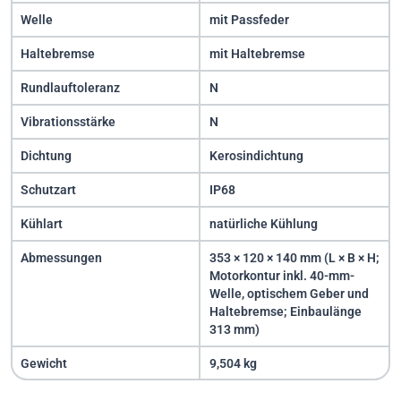
Welle
mit Passfeder
Haltebremse
mit Haltebremse
Rundlauftoleranz
N
Vibrationsstärke
N
Dichtung
Kerosindichtung
Schutzart
IP68
Kühlart
natürliche Kühlung
Abmessungen
353 × 120 × 140 mm (L × B × H;
Motorkontur inkl. 40-mm-
Welle, optischem Geber und
Haltebremse; Einbaulänge
313 mm)
Gewicht
9,504 kg