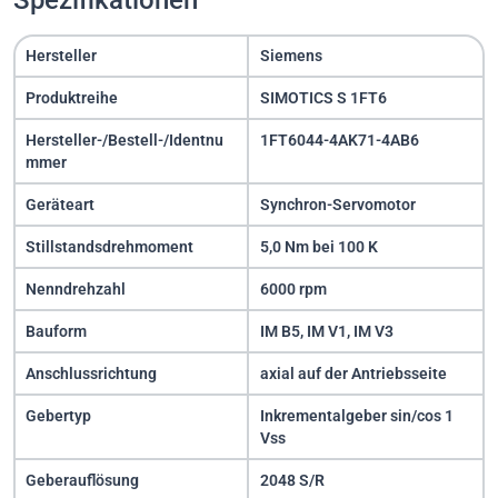
Spezifikationen
Hersteller
Siemens
Produktreihe
SIMOTICS S 1FT6
Hersteller-/Bestell-/Identnu
1FT6044-4AK71-4AB6
mmer
Geräteart
Synchron-Servomotor
Stillstandsdrehmoment
5,0 Nm bei 100 K
Nenndrehzahl
6000 rpm
Bauform
IM B5, IM V1, IM V3
Anschlussrichtung
axial auf der Antriebsseite
Gebertyp
Inkrementalgeber sin/cos 1
Vss
Geberauflösung
2048 S/R