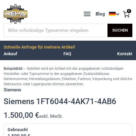
0
Blog
Sprache a
Typnummer suchen
SUCHEN
Schnelle Anfrage für mehrere Artikel!
Ankauf
FAQ
Kontakt
Beispielbild
– Geliefert wird ein Artikel mit der angegebenen vollständigen
Hersteller- oder Typnummer in der angegebenen Zustandsklasse.
Seriennummer, Herstellungsdatum, Etiketten, Farbton, Verpackung und übliche
Gebrauchs- oder Lagerspuren können abweichen.
Siemens
Siemens 1FT6044-4AK71-4AB6
1.500,00 €
exkl. MwSt.
Gebraucht
1.500,00 €