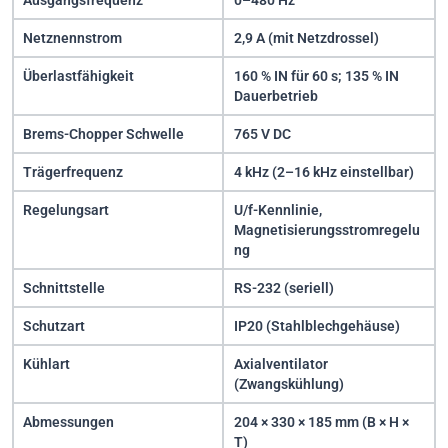
Ausgangsfrequenz
0–480 Hz
Netznennstrom
2,9 A (mit Netzdrossel)
Überlastfähigkeit
160 % IN für 60 s; 135 % IN
Dauerbetrieb
Brems-Chopper Schwelle
765 V DC
Trägerfrequenz
4 kHz (2–16 kHz einstellbar)
Regelungsart
U/f-Kennlinie,
Magnetisierungsstromregelu
ng
Schnittstelle
RS-232 (seriell)
Schutzart
IP20 (Stahlblechgehäuse)
Kühlart
Axialventilator
(Zwangskühlung)
Abmessungen
204 × 330 × 185 mm (B × H ×
T)