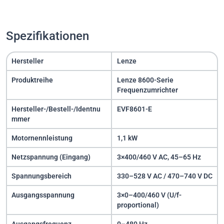
Spezifikationen
Hersteller
Lenze
Produktreihe
Lenze 8600-Serie
Frequenzumrichter
Hersteller-/Bestell-/Identnu
EVF8601-E
mmer
Motornennleistung
1,1 kW
Netzspannung (Eingang)
3×400/460 V AC, 45–65 Hz
Spannungsbereich
330–528 V AC / 470–740 V DC
Ausgangsspannung
3×0–400/460 V (U/f-
proportional)