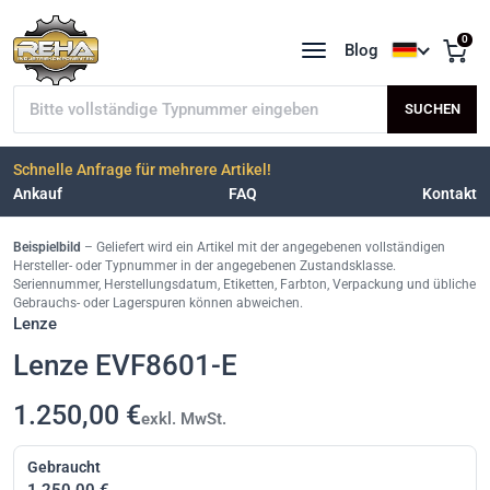
0
Blog
Sprache a
Typnummer suchen
SUCHEN
Schnelle Anfrage für mehrere Artikel!
Ankauf
FAQ
Kontakt
Beispielbild
– Geliefert wird ein Artikel mit der angegebenen vollständigen
Hersteller- oder Typnummer in der angegebenen Zustandsklasse.
Seriennummer, Herstellungsdatum, Etiketten, Farbton, Verpackung und übliche
Gebrauchs- oder Lagerspuren können abweichen.
Lenze
Lenze EVF8601-E
1.250,00 €
exkl. MwSt.
Gebraucht
1.250,00 €