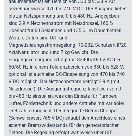
dokumentiert ist ein Bereich von 330 bis 528 V AC
beziehungsweise 470 bis 740 V DC. Der Ausgang liefert
bis zur Netzspannung und 0 bis 480 Hz. Angegeben
sind 2,9 A Netznennstrom mit Netzdrossel, 160 %
Überlast für 60 Sekunden und 135 % im Dauerbetrieb.
Weitere Daten sind U/f- und
Magnetisierungsstromregelung, RS-232, Schutzart IP20,
Axialventilator und rund 7 kg Gewicht. Die
Eingangsversorgung erfolgt mit 3×400/460 V AC bei
50/60 Hz in einem Toleranzbereich von 330 bis 528 V;
optional ist auch eine DC-Einspeisung von 470 bis 740
V DC möglich. Der Netznennstrom beträgt 2,9 A (mit
Netzdrossel). Die Ausgangsfrequenz lässt sich von 0
bis 480 Hz einstellen, was den Einsatz für Pumpen,
Lüfter, Fördertechnik und andere Antriebe mit variabler
Drehzahl ermöglicht. Der integrierte Brems-Chopper
(Schwellenwert 765 V DC) erlaubt den Anschluss eines
externen Bremswiderstands für den generatorischen
Betrieb. Die Regelung erfolgt wahlweise über U/f-