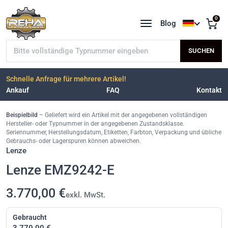
0
Blog
Sprache a
Typnummer suchen
SUCHEN
Schnelle Anfrage für mehrere Artikel!
Ankauf
FAQ
Kontakt
Beispielbild
– Geliefert wird ein Artikel mit der angegebenen vollständigen
Hersteller- oder Typnummer in der angegebenen Zustandsklasse.
Seriennummer, Herstellungsdatum, Etiketten, Farbton, Verpackung und übliche
Gebrauchs- oder Lagerspuren können abweichen.
Lenze
Lenze EMZ9242-E
3.770,00 €
exkl. MwSt.
Gebraucht
3.770,00 €