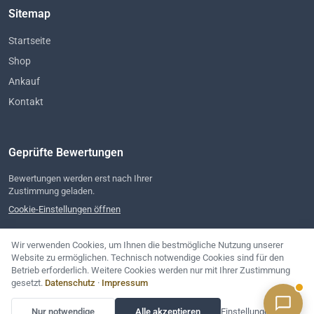
Sitemap
Startseite
Shop
Ankauf
Kontakt
Geprüfte Bewertungen
Bewertungen werden erst nach Ihrer
Zustimmung geladen.
Cookie-Einstellungen öffnen
Wir verwenden Cookies, um Ihnen die bestmögliche Nutzung unserer
Website zu ermöglichen. Technisch notwendige Cookies sind für den
Betrieb erforderlich. Weitere Cookies werden nur mit Ihrer Zustimmung
gesetzt.
Datenschutz
·
Impressum
Impressum
Datenschutz
AGB
Cookie-Einstellungen
© 2026 REHA-Industriekomponenten e.K.
Nur notwendige
Alle akzeptieren
Einstellungen