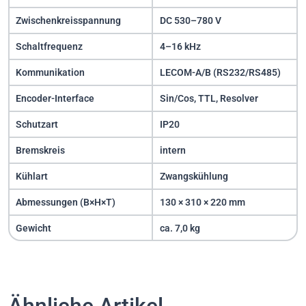
Zwischenkreisspannung
DC 530–780 V
Schaltfrequenz
4–16 kHz
Kommunikation
LECOM-A/B (RS232/RS485)
Encoder-Interface
Sin/Cos, TTL, Resolver
Schutzart
IP20
Bremskreis
intern
Kühlart
Zwangskühlung
Abmessungen (B×H×T)
130 × 310 × 220 mm
Gewicht
ca. 7,0 kg