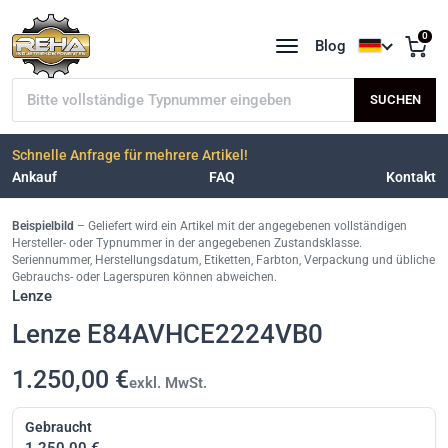
0
Blog
Sprache a
Typnummer suchen
SUCHEN
Schnelle Anfrage für mehrere Artikel!
Ankauf
FAQ
Kontakt
Beispielbild
– Geliefert wird ein Artikel mit der angegebenen vollständigen
Hersteller- oder Typnummer in der angegebenen Zustandsklasse.
Seriennummer, Herstellungsdatum, Etiketten, Farbton, Verpackung und übliche
Gebrauchs- oder Lagerspuren können abweichen.
Lenze
Lenze E84AVHCE2224VB0
1.250,00 €
exkl. MwSt.
Gebraucht
1.250,00 €