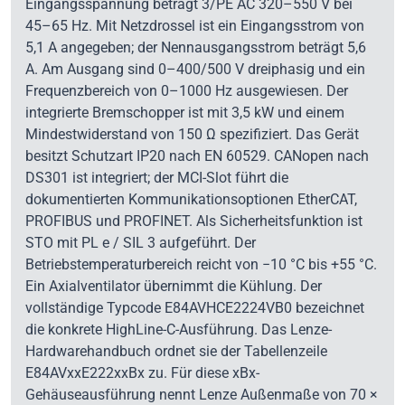
Eingangsspannung beträgt 3/PE AC 320–550 V bei
45–65 Hz. Mit Netzdrossel ist ein Eingangsstrom von
5,1 A angegeben; der Nennausgangsstrom beträgt 5,6
A. Am Ausgang sind 0–400/500 V dreiphasig und ein
Frequenzbereich von 0–1000 Hz ausgewiesen. Der
integrierte Bremschopper ist mit 3,5 kW und einem
Mindestwiderstand von 150 Ω spezifiziert. Das Gerät
besitzt Schutzart IP20 nach EN 60529. CANopen nach
DS301 ist integriert; der MCI-Slot führt die
dokumentierten Kommunikationsoptionen EtherCAT,
PROFIBUS und PROFINET. Als Sicherheitsfunktion ist
STO mit PL e / SIL 3 aufgeführt. Der
Betriebstemperaturbereich reicht von −10 °C bis +55 °C.
Ein Axialventilator übernimmt die Kühlung. Der
vollständige Typcode E84AVHCE2224VB0 bezeichnet
die konkrete HighLine-C-Ausführung. Das Lenze-
Hardwarehandbuch ordnet sie der Tabellenzeile
E84AVxxE222xxBx zu. Für diese xBx-
Gehäuseausführung nennt Lenze Außenmaße von 70 ×