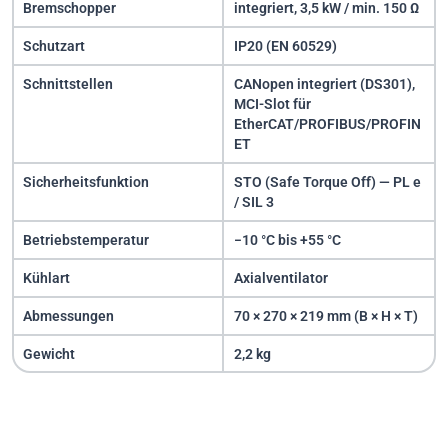
Bremschopper
integriert, 3,5 kW / min. 150 Ω
Schutzart
IP20 (EN 60529)
Schnittstellen
CANopen integriert (DS301),
MCI-Slot für
EtherCAT/PROFIBUS/PROFIN
ET
Sicherheitsfunktion
STO (Safe Torque Off) — PL e
/ SIL 3
Betriebstemperatur
−10 °C bis +55 °C
Kühlart
Axialventilator
Abmessungen
70 × 270 × 219 mm (B × H × T)
Gewicht
2,2 kg